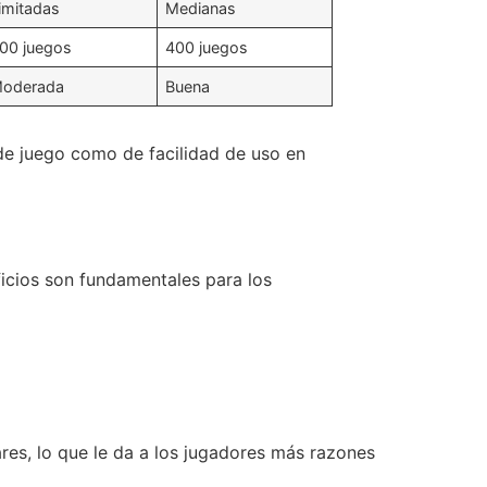
imitadas
Medianas
00 juegos
400 juegos
oderada
Buena
de juego como de facilidad de uso en
ficios son fundamentales para los
es, lo que le da a los jugadores más razones