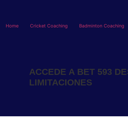
Home
Cricket Coaching
Badminton Coaching
ACCEDE A BET 593 DE
LIMITACIONES