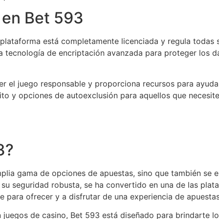
 en Bet 593
 plataforma está completamente licenciada y regula todas 
za tecnología de encriptación avanzada para proteger los d
 el juego responsable y proporciona recursos para ayudar
sito y opciones de autoexclusión para aquellos que necesit
3?
mplia gama de opciones de apuestas, sino que también se e
 y su seguridad robusta, se ha convertido en una de las p
 para ofrecer y a disfrutar de una experiencia de apuestas 
 juegos de casino, Bet 593 está diseñado para brindarte lo 