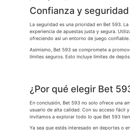
Confianza y seguridad
La seguridad es una prioridad en Bet 593. La
experiencia de apuestas justa y segura. Utili
ofreciendo así un entorno de juego confiable.
Asimismo, Bet 593 se compromete a promover
límites seguros. Esto incluye límites de depó
¿Por qué elegir Bet 59
En conclusión, Bet 593 no solo ofrece una a
usuario de alta calidad. Con su acceso fácil
invitamos a explorar todo lo que Bet 593 tiene
Ya sea que estés interesado en deportes o en