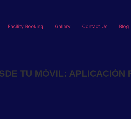
Facility Booking
Gallery
Contact Us
Blog
SDE TU MÓVIL: APLICACIÓN F