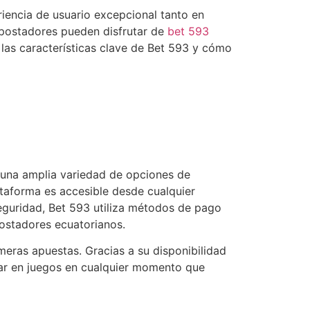
iencia de usuario excepcional tanto en
apostadores pueden disfrutar de
bet 593
 las características clave de Bet 593 y cómo
 una amplia variedad de opciones de
taforma es accesible desde cualquier
seguridad, Bet 593 utiliza métodos de pago
postadores ecuatorianos.
rimeras apuestas. Gracias a su disponibilidad
ipar en juegos en cualquier momento que