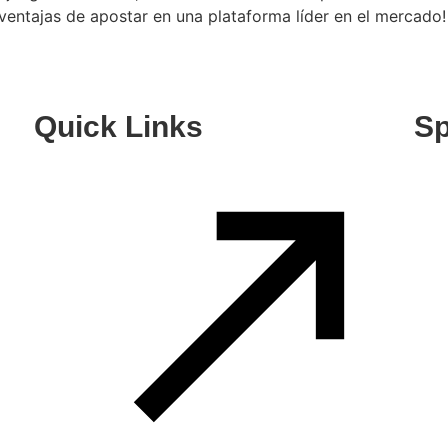
 ventajas de apostar en una plataforma líder en el mercado!
Quick Links
Sp