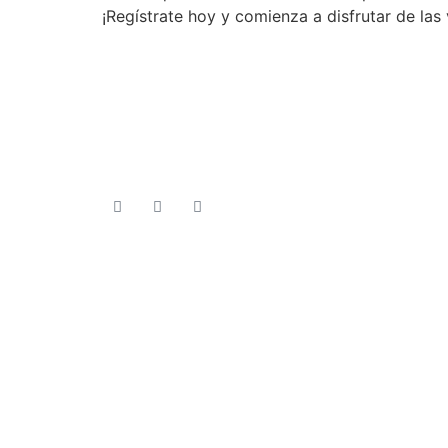
¡Regístrate hoy y comienza a disfrutar de las