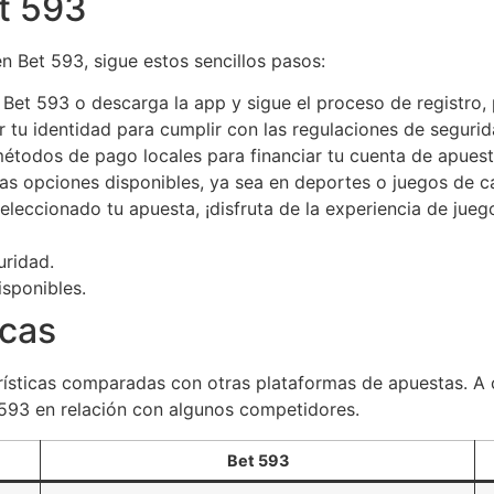
t 593
en Bet 593, sigue estos sencillos pasos:
e Bet 593 o descarga la app y sigue el proceso de registro
 tu identidad para cumplir con las regulaciones de segurid
étodos de pago locales para financiar tu cuenta de apuest
as opciones disponibles, ya sea en deportes o juegos de c
leccionado tu apuesta, ¡disfruta de la experiencia de jueg
uridad.
sponibles.
icas
rísticas comparadas con otras plataformas de apuestas. A 
t 593 en relación con algunos competidores.
Bet 593