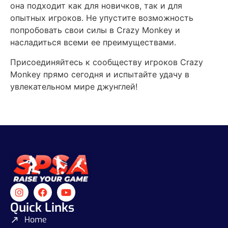
она подходит как для новичков, так и для
опытных игроков. Не упустите возможность
попробовать свои силы в Crazy Monkey и
насладиться всеми ее преимуществами.
Присоединяйтесь к сообществу игроков Crazy
Monkey прямо сегодня и испытайте удачу в
увлекательном мире джунглей!
Quick Links
Home