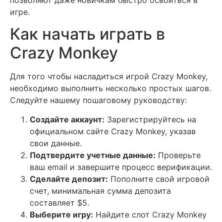
позволяют даже новичкам быстро освоиться в
игре.
Как начать играть в
Crazy Monkey
Для того чтобы насладиться игрой Crazy Monkey,
необходимо выполнить несколько простых шагов.
Следуйте нашему пошаговому руководству:
Создайте аккаунт:
Зарегистрируйтесь на
официальном сайте Crazy Monkey, указав
свои данные.
Подтвердите учетные данные:
Проверьте
ваш email и завершите процесс верификации.
Сделайте депозит:
Пополните свой игровой
счет, минимальная сумма депозита
составляет $5.
Выберите игру:
Найдите слот Crazy Monkey