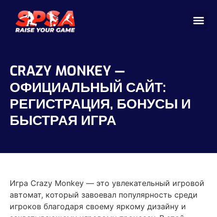
Cricket 
Badminton
Facility 
CRAZY MONKEY —
ОФИЦИАЛЬНЫЙ САЙТ:
РЕГИСТРАЦИЯ, БОНУСЫ И
БЫСТРАЯ ИГРА
Игра Crazy Monkey — это увлекательный игровой
автомат, который завоевал популярность среди
игроков благодаря своему яркому дизайну и