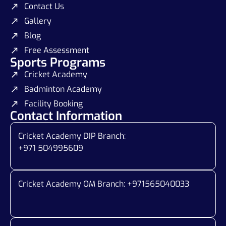
Contact Us
Gallery
Blog
Free Assessment
Sports Programs
Cricket Academy
Badminton Academy
Facility Booking
Contact Information
Cricket Academy DIP Branch:
+971 504995609
Cricket Academy OM Branch: +
971565040033