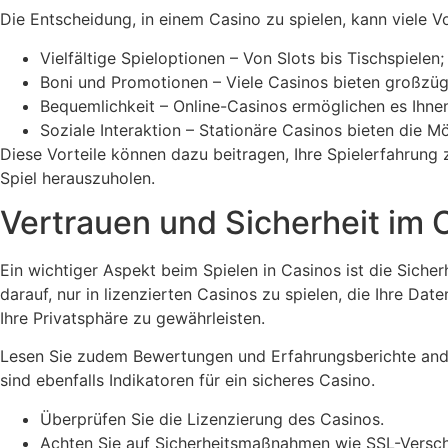
Die Entscheidung, in einem Casino zu spielen, kann viele Vort
Vielfältige Spieloptionen – Von Slots bis Tischspielen
Boni und Promotionen – Viele Casinos bieten großzügi
Bequemlichkeit – Online-Casinos ermöglichen es Ihnen,
Soziale Interaktion – Stationäre Casinos bieten die Mö
Diese Vorteile können dazu beitragen, Ihre Spielerfahrung
Spiel herauszuholen.
Vertrauen und Sicherheit im 
Ein wichtiger Aspekt beim Spielen in Casinos ist die Sicher
darauf, nur in lizenzierten Casinos zu spielen, die Ihre 
Ihre Privatsphäre zu gewährleisten.
Lesen Sie zudem Bewertungen und Erfahrungsberichte ander
sind ebenfalls Indikatoren für ein sicheres Casino.
Überprüfen Sie die Lizenzierung des Casinos.
Achten Sie auf Sicherheitsmaßnahmen wie SSL-Versch