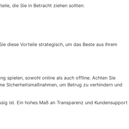
ile, die Sie in Betracht ziehen sollten:
ie diese Vorteile strategisch, um das Beste aus Ihrem
ng spielen, sowohl online als auch offline. Achten Sie
derne Sicherheitsmaßnahmen, um Betrug zu verhindern und
ässig ist. Ein hohes Maß an Transparenz und Kundensupport