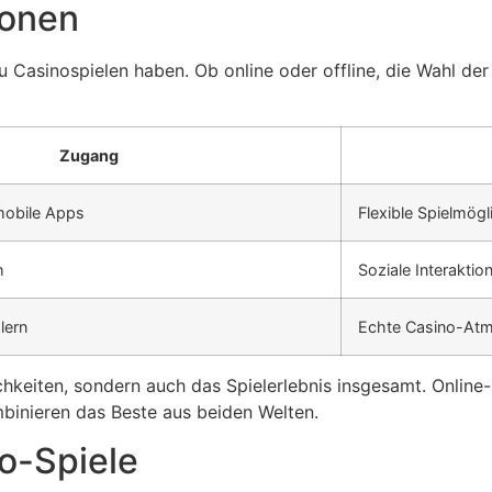
ionen
 Casinospielen haben. Ob online oder offline, die Wahl der 
Zugang
obile Apps
Flexible Spielmögl
h
Soziale Interakti
lern
Echte Casino-At
chkeiten, sondern auch das Spielerlebnis insgesamt. Online-
mbinieren das Beste aus beiden Welten.
no-Spiele