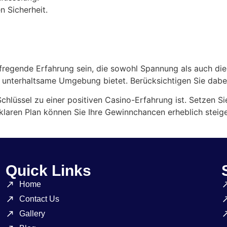
 Sicherheit.
ufregende Erfahrung sein, die sowohl Spannung als auch die
nd unterhaltsame Umgebung bietet. Berücksichtigen Sie dabe
lüssel zu einer positiven Casino-Erfahrung ist. Setzen Sie 
klaren Plan können Sie Ihre Gewinnchancen erheblich steige
Quick Links
Home
Contact Us
Gallery