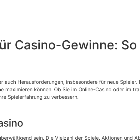
Badminton Coaching
Facility Booking
Gallery
C
für Casino-Gewinne: So 
ber auch Herausforderungen, insbesondere für neue Spieler. I
ne maximieren können. Ob Sie im Online-Casino oder im trad
Ihre Spielerfahrung zu verbessern.
asino
n überwältigend sein. Die Vielzahl der Spiele, Aktionen un