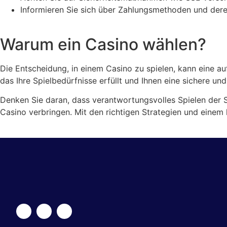
Informieren Sie sich über Zahlungsmethoden und deren
Warum ein Casino wählen?
Die Entscheidung, in einem Casino zu spielen, kann eine a
das Ihre Spielbedürfnisse erfüllt und Ihnen eine sichere u
Denken Sie daran, dass verantwortungsvolles Spielen der Sch
Casino verbringen. Mit den richtigen Strategien und einem 