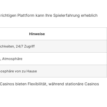
richtigen Plattform kann Ihre Spielerfahrung erheblich
Hinweise
ichkeiten, 24/7 Zugriff
on, Atmosphäre
mosphäre von zu Hause
Casinos bieten Flexibilität, während stationäre Casinos