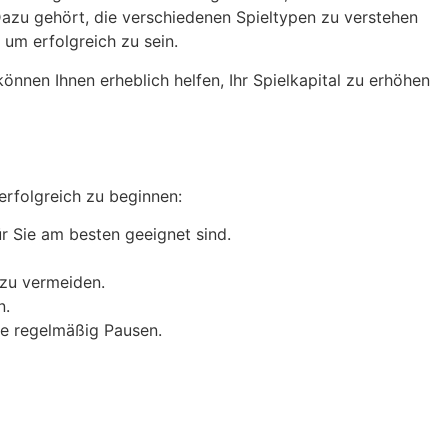
 Dazu gehört, die verschiedenen Spieltypen zu verstehen
 um erfolgreich zu sein.
nnen Ihnen erheblich helfen, Ihr Spielkapital zu erhöhen
 erfolgreich zu beginnen:
r Sie am besten geeignet sind.
 zu vermeiden.
n.
Sie regelmäßig Pausen.