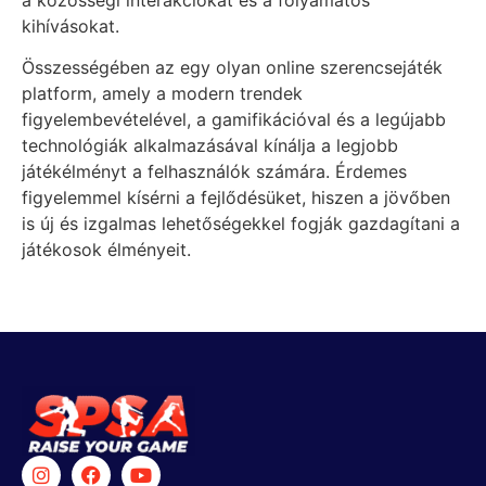
kihívásokat.
Összességében az egy olyan online szerencsejáték
platform, amely a modern trendek
figyelembevételével, a gamifikációval és a legújabb
technológiák alkalmazásával kínálja a legjobb
játékélményt a felhasználók számára. Érdemes
figyelemmel kísérni a fejlődésüket, hiszen a jövőben
is új és izgalmas lehetőségekkel fogják gazdagítani a
játékosok élményeit.