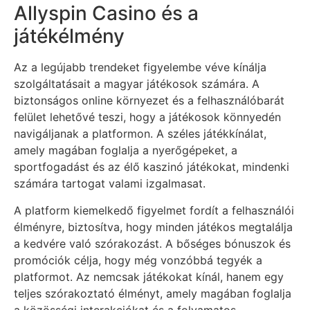
Allyspin Casino és a
játékélmény
Az a legújabb trendeket figyelembe véve kínálja
szolgáltatásait a magyar játékosok számára. A
biztonságos online környezet és a felhasználóbarát
felület lehetővé teszi, hogy a játékosok könnyedén
navigáljanak a platformon. A széles játékkínálat,
amely magában foglalja a nyerőgépeket, a
sportfogadást és az élő kaszinó játékokat, mindenki
számára tartogat valami izgalmasat.
A platform kiemelkedő figyelmet fordít a felhasználói
élményre, biztosítva, hogy minden játékos megtalálja
a kedvére való szórakozást. A bőséges bónuszok és
promóciók célja, hogy még vonzóbbá tegyék a
platformot. Az nemcsak játékokat kínál, hanem egy
teljes szórakoztató élményt, amely magában foglalja
a közösségi interakciókat és a folyamatos