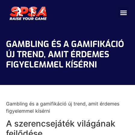
Cricket 
Badminton
Facility 
GAMBLING ÉS A GAMIFIKÁCIÓ
ÚJ TREND, AMIT ÉRDEMES
FIGYELEMMEL KÍSÉRNI
Gambling és a gamifikáció új trend, amit érdemes
figyelemmel kísérni
A szerencsejáték világának
fejlődése