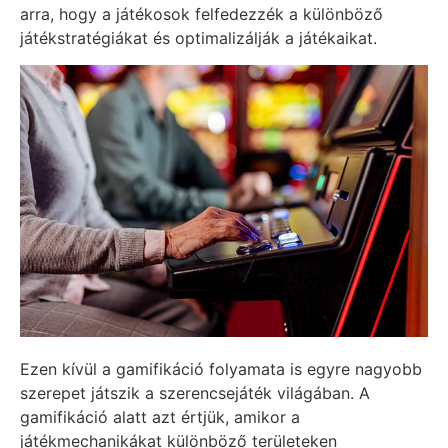
arra, hogy a játékosok felfedezzék a különböző
játékstratégiákat és optimalizálják a játékaikat.
Ezen kívül a gamifikáció folyamata is egyre nagyobb
szerepet játszik a szerencsejáték világában. A
gamifikáció alatt azt értjük, amikor a
játékmechanikákat különböző területeken