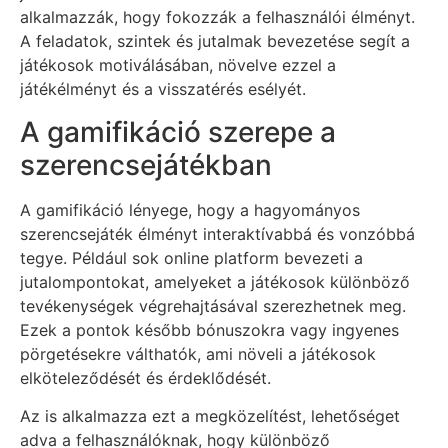
alkalmazzák, hogy fokozzák a felhasználói élményt.
A feladatok, szintek és jutalmak bevezetése segít a
játékosok motiválásában, növelve ezzel a
játékélményt és a visszatérés esélyét.
A gamifikáció szerepe a
szerencsejátékban
A gamifikáció lényege, hogy a hagyományos
szerencsejáték élményt interaktívabbá és vonzóbbá
tegye. Például sok online platform bevezeti a
jutalompontokat, amelyeket a játékosok különböző
tevékenységek végrehajtásával szerezhetnek meg.
Ezek a pontok később bónuszokra vagy ingyenes
pörgetésekre válthatók, ami növeli a játékosok
elköteleződését és érdeklődését.
Az is alkalmazza ezt a megközelítést, lehetőséget
adva a felhasználóknak, hogy különböző