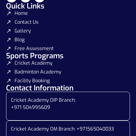
Quick Links
Home
Contact Us
Gallery
Blog
Free Assessment
Sports Programs
Cricket Academy
Badminton Academy
Facility Booking
Contact Information
Cricket Academy DIP Branch:
+971 504995609
Cricket Academy OM Branch: +
971565040033