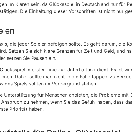
n im Klaren sein, da Glücksspiel in Deutschland nur für Per
estätigen. Die Einhaltung dieser Vorschriften ist nicht nur 
elen
is, die jeder Spieler befolgen sollte. Es geht darum, die K
ird. Setzen Sie sich klare Grenzen für Zeit und Geld, und h
der setzen Sie Pausen ein.
cksspiel in erster Linie zur Unterhaltung dient. Es ist wich
winnen. Daher sollte man nicht in die Falle tappen, zu versu
s des Spiels sollten im Vordergrund stehen.
die Unterstützung für Menschen anbieten, die Probleme mit G
 in Anspruch zu nehmen, wenn Sie das Gefühl haben, dass das
ste Priorität haben.