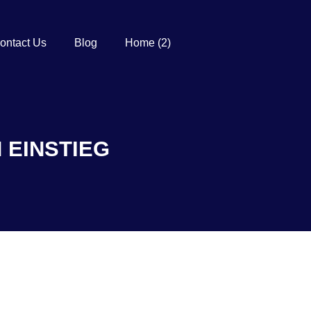
ontact Us
Blog
Home (2)
 EINSTIEG