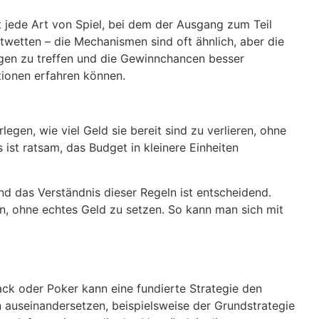
t jede Art von Spiel, bei dem der Ausgang zum Teil
wetten – die Mechanismen sind oft ähnlich, aber die
ungen zu treffen und die Gewinnchancen besser
ionen erfahren können.
egen, wie viel Geld sie bereit sind zu verlieren, ohne
 ist ratsam, das Budget in kleinere Einheiten
und das Verständnis dieser Regeln ist entscheidend.
en, ohne echtes Geld zu setzen. So kann man sich mit
jack oder Poker kann eine fundierte Strategie den
 auseinandersetzen, beispielsweise der Grundstrategie