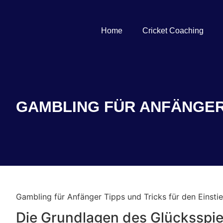
Home
Cricket Coaching
GAMBLING FÜR ANFÄNGER 
Gambling für Anfänger Tipps und Tricks für den Einsti
Die Grundlagen des Glücksspie