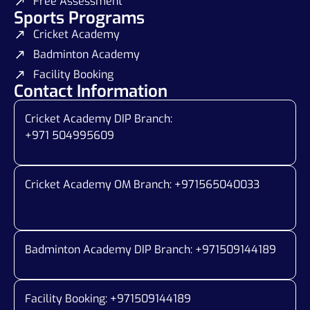
Free Assessment
Sports Programs
Cricket Academy
Badminton Academy
Facility Booking
Contact Information
Cricket Academy DIP Branch:
+971 504995609
Cricket Academy OM Branch: +
971565040033
Badminton Academy DIP Branch: +
971509144189
Facility Booking: +971509144189