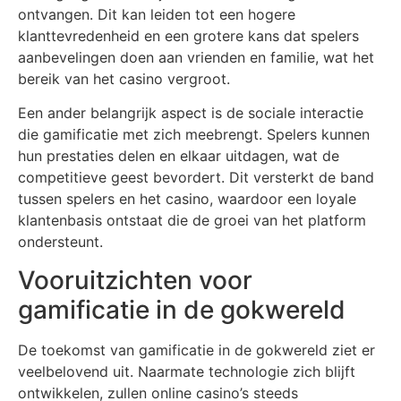
ontvangen. Dit kan leiden tot een hogere
klanttevredenheid en een grotere kans dat spelers
aanbevelingen doen aan vrienden en familie, wat het
bereik van het casino vergroot.
Een ander belangrijk aspect is de sociale interactie
die gamificatie met zich meebrengt. Spelers kunnen
hun prestaties delen en elkaar uitdagen, wat de
competitieve geest bevordert. Dit versterkt de band
tussen spelers en het casino, waardoor een loyale
klantenbasis ontstaat die de groei van het platform
ondersteunt.
Vooruitzichten voor
gamificatie in de gokwereld
De toekomst van gamificatie in de gokwereld ziet er
veelbelovend uit. Naarmate technologie zich blijft
ontwikkelen, zullen online casino’s steeds