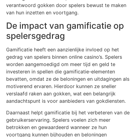
verantwoord gokken door spelers bewust te maken
van hun inzetten en voortgang.
De impact van gamificatie op
spelersgedrag
Gamificatie heeft een aanzienlijke invloed op het
gedrag van spelers binnen online casino’s. Spelers
worden aangemoedigd om meer tijd en geld te
investeren in spellen die gamificatie-elementen
bevatten, omdat ze de beloningen en uitdagingen als
motiverend ervaren. Hierdoor kunnen ze sneller
verslaafd raken aan gokken, wat een belangrijk
aandachtspunt is voor aanbieders van gokdiensten.
Daarnaast helpt gamificatie bij het verbeteren van de
gebruikerservaring. Spelers voelen zich meer
betrokken en gewaardeerd wanneer ze hun
voortgang kunnen bijhouden en beloningen