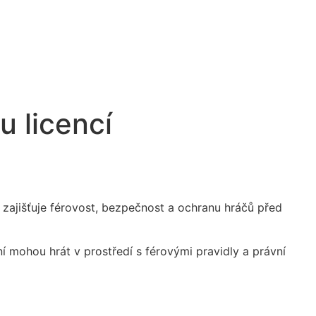
ontact Us
Blog
Home (2)
u licencí
í zajišťuje férovost, bezpečnost a ochranu hráčů před
í mohou hrát v prostředí s férovými pravidly a právní