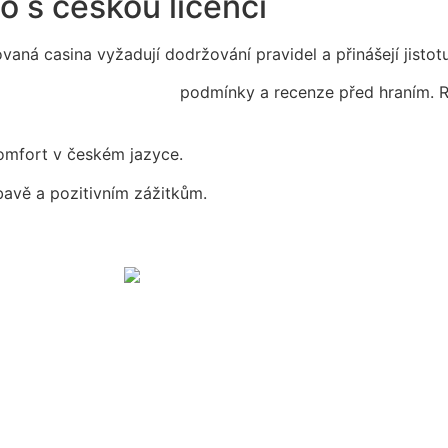
no s českou licencí
covaná casina vyžadují dodržování pravidel a přinášejí jisto
len.cz/online-casino-cz/
podmínky a recenze před hraním. R
 komfort v českém jazyce.
bavě a pozitivním zážitkům.