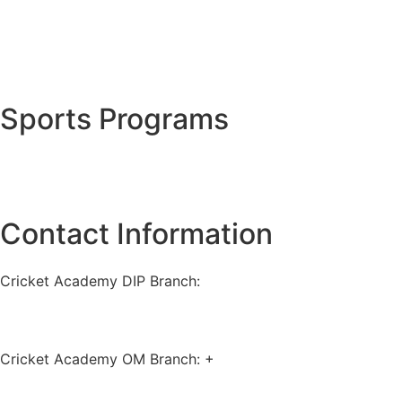
Contact Us
Gallery
Blog
Free Assessment
Sports Programs
Cricket Academy
Badminton Academy
Facility Booking
Contact Information
Cricket Academy DIP Branch:
+971 504995609
Cricket Academy OM Branch: +
971565040033