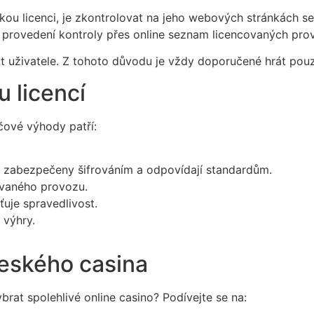
skou licenci, je zkontrolovat na jeho webových stránkách se
je provedení kontroly přes online seznam licencovaných pr
at uživatele. Z tohoto důvodu je vždy doporučené hrát pou
 licencí
íčové výhody patří:
ou zabezpečeny šifrováním a odpovídají standardům.
covaného provozu.
ťuje spravedlivost.
 výhry.
eského casina
ybrat spolehlivé online casino? Podívejte se na: