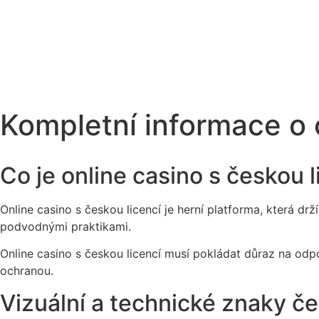
Home
Cricket Coaching
Kompletní informace o 
Co je online casino s českou l
Online casino s českou licencí je herní platforma, která d
podvodnými praktikami.
Online casino s českou licencí musí pokládat důraz na odpo
ochranou.
Vizuální a technické znaky če