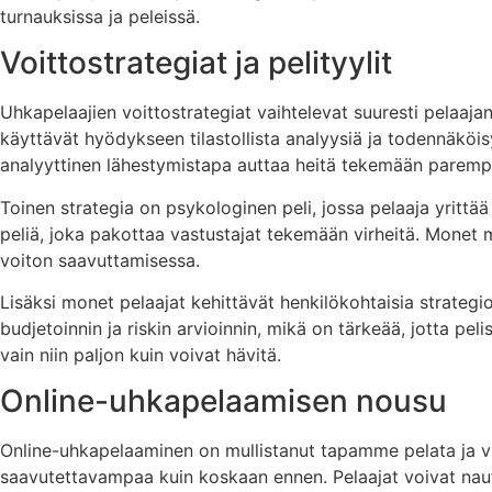
turnauksissa ja peleissä.
Voittostrategiat ja pelityylit
Uhkapelaajien voittostrategiat vaihtelevat suuresti pelaa
käyttävät hyödykseen tilastollista analyysiä ja todennäköis
analyyttinen lähestymistapa auttaa heitä tekemään parempi
Toinen strategia on psykologinen peli, jossa pelaaja yrittä
peliä, joka pakottaa vastustajat tekemään virheitä. Monet 
voiton saavuttamisessa.
Lisäksi monet pelaajat kehittävät henkilökohtaisia strategio
budjetoinnin ja riskin arvioinnin, mikä on tärkeää, jotta pel
vain niin paljon kuin voivat hävitä.
Online-uhkapelaamisen nousu
Online-uhkapelaaminen on mullistanut tapamme pelata ja v
saavutettavampaa kuin koskaan ennen. Pelaajat voivat nautt