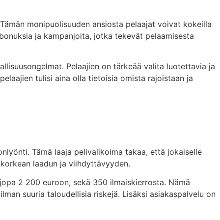
t. Tämän monipuolisuuden ansiosta pelaajat voivat kokeilla
a bonuksia ja kampanjoita, jotka tekevät pelaamisesta
lisuusongelmat. Pelaajien on tärkeää valita luotettavia ja
laajien tulisi aina olla tietoisia omista rajoistaan ja
nlyönti. Tämä laaja pelivalikoima takaa, että jokaiselle
aa korkean laadun ja viihdyttävyyden.
 jopa 2 200 euroon, sekä 350 ilmaiskierrosta. Nämä
lman suuria taloudellisia riskejä. Lisäksi asiakaspalvelu on