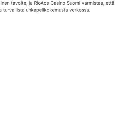
ainen tavoite, ja RioAce Casino Suomi varmistaa, että
 ja turvallista uhkapelikokemusta verkossa.