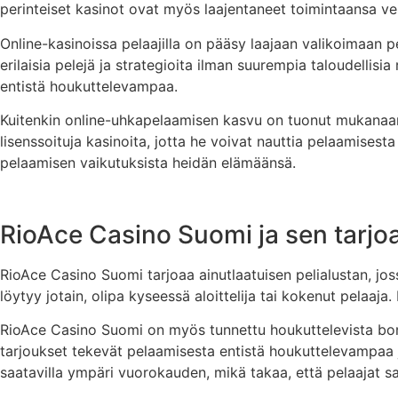
perinteiset kasinot ovat myös laajentaneet toimintaansa ve
Online-kasinoissa pelaajilla on pääsy laajaan valikoimaan p
erilaisia pelejä ja strategioita ilman suurempia taloudelli
entistä houkuttelevampaa.
Kuitenkin online-uhkapelaamisen kasvu on tuonut mukanaan m
lisenssoituja kasinoita, jotta he voivat nauttia pelaamisesta 
pelaamisen vaikutuksista heidän elämäänsä.
RioAce Casino Suomi ja sen tarj
RioAce Casino Suomi tarjoaa ainutlaatuisen pelialustan, joss
löytyy jotain, olipa kyseessä aloittelija tai kokenut pelaaja
RioAce Casino Suomi on myös tunnettu houkuttelevista bonu
tarjoukset tekevät pelaamisesta entistä houkuttelevampaa ja 
saatavilla ympäri vuorokauden, mikä takaa, että pelaajat sa