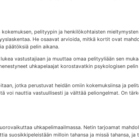
jan kokemuksen, pelityypin ja henkilökohtaisten mieltymyst
yyslaskentaa. He osaavat arvioida, mitkä kortit ovat mahdoll
a päätöksiä pelin aikana.
ä lukea vastustajiaan ja muuttaa omaa pelityyliään sen mukaa
menestyneet uhkapelaajat korostavatkin psykologisen pelin m
itaan, jotka perustuvat heidän omiin kokemuksiinsa ja pelitai
istä voi nauttia vastuullisesti ja välttää peliongelmat. On t
uorovaikuttaa uhkapelimaailmassa. Netin tarjoamat mahdol
ia suosikkipeleistään milloin tahansa ja missä tahansa, ja 