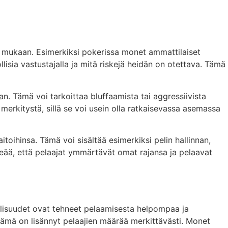
en mukaan. Esimerkiksi pokerissa monet ammattilaiset
isia vastustajalla ja mitä riskejä heidän on otettava. Tämä
n. Tämä voi tarkoittaa bluffaamista tai aggressiivista
erkitystä, sillä se voi usein olla ratkaisevassa asemassa
toihinsa. Tämä voi sisältää esimerkiksi pelin hallinnan,
ärkeää, että pelaajat ymmärtävät omat rajansa ja pelaavat
lisuudet ovat tehneet pelaamisesta helpompaa ja
tämä on lisännyt pelaajien määrää merkittävästi. Monet