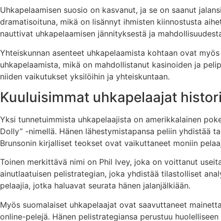
Uhkapelaamisen suosio on kasvanut, ja se on saanut jalansija
dramatisoituna, mikä on lisännyt ihmisten kiinnostusta ai
nauttivat uhkapelaamisen jännityksestä ja mahdollisuudest
Yhteiskunnan asenteet uhkapelaamista kohtaan ovat myös mu
uhkapelaamista, mikä on mahdollistanut kasinoiden ja peli
niiden vaikutukset yksilöihin ja yhteiskuntaan.
Kuuluisimmat uhkapelaajat histor
Yksi tunnetuimmista uhkapelaajista on amerikkalainen poker
Dolly” -nimellä. Hänen lähestymistapansa peliin yhdistää ta
Brunsonin kirjalliset teokset ovat vaikuttaneet moniin pelaaj
Toinen merkittävä nimi on Phil Ivey, joka on voittanut usei
ainutlaatuisen pelistrategian, joka yhdistää tilastolliset 
pelaajia, jotka haluavat seurata hänen jalanjälkiään.
Myös suomalaiset uhkapelaajat ovat saavuttaneet mainetta ka
online-pelejä. Hänen pelistrategiansa perustuu huolelliseen 