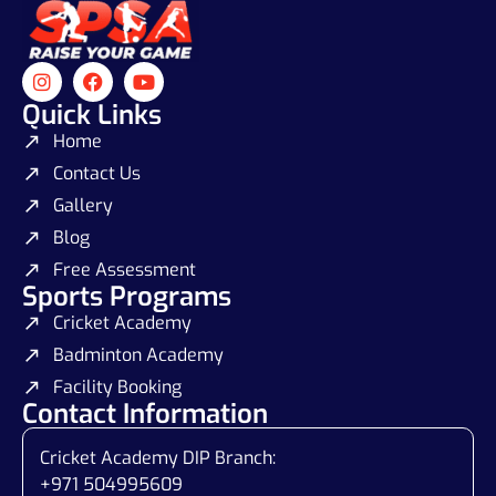
Quick Links
Home
Contact Us
Gallery
Blog
Free Assessment
Sports Programs
Cricket Academy
Badminton Academy
Facility Booking
Contact Information
Cricket Academy DIP Branch:
+971 504995609