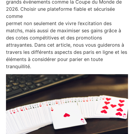
grands événements comme la Coupe du Monde de
2026. Choisir une plateforme fiable et sécurisée
comme
site paris sportif coupe du monde hors arjel
permet non seulement de vivre l’excitation des
matchs, mais aussi de maximiser ses gains grâce à
des cotes compétitives et des promotions
attrayantes. Dans cet article, nous vous guiderons à
travers les différents aspects des paris en ligne et les
éléments à considérer pour parier en toute
tranquillité.