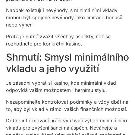
Naopak existují i nevýhody, s minimálními vklady
mohou být spojené nevýhody jako limitace bonusů
nebo výher.
Proto je nutné zvážit všechny aspekty, než se
rozhodnete pro konkrétní kasino.
Shrnutí: Smysl minimálního
vkladu a jeho využití
Je zásadní vybrat si kasino, kde minimální vklad
odpovídá vašim možnostem i hernímu stylu.
Nezapomínejte kontrolovat podmínky a vždy dbát na
to, aby byl vklad v rámci vašich finančních možností.
Dobře informovaní hráči využívají výhod minimálního
vkladu pro zvýšení šancí na úspěch. Neváhejte a
najděte kasino, které vám nabízí nejlepší možnosti s