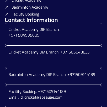
Cricket Academy
Badminton Academy
Facility Booking
Contact Information
Cricket Academy DIP Branch:
+971 504995609
Cricket Academy OM Branch: +
971565040033
Badminton Academy DIP Branch: +
971509144189
Facility Booking: +971509144189
Email id:
cricket@spsauae.com