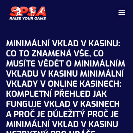
Cricket 
Badminton
Facility 
MINIMÁLNÍ VKLAD V KASINU:
CO TO ZNAMENÁ VŠE, CO
MUSÍTE VĚDĚT O MINIMÁLNÍM
VKLADU V KASINU MINIMÁLNÍ
VKLADY V ONLINE KASINECH:
KOMPLETNÍ PŘEHLED JAK
FUNGUJE VKLAD V KASINECH
A PROČ JE DŮLEŽITÝ PROČ JE
MINIMÁLNÍ VKLAD V KASINU