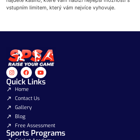
vstupním limitem, který vám nejvíce vyhovuje.
Quick Links
Home
Contact Us
Gallery
Blog
Free Assessment
Sports Programs