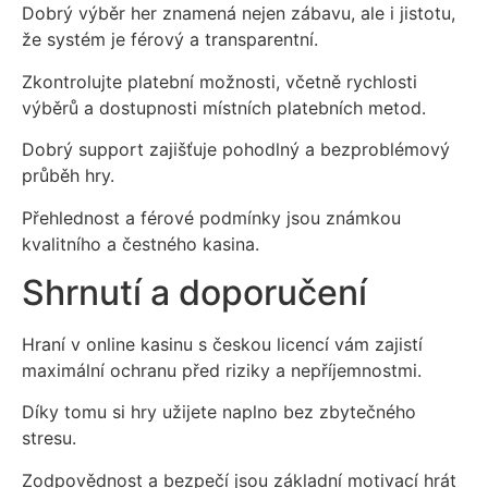
Dobrý výběr her znamená nejen zábavu, ale i jistotu,
že systém je férový a transparentní.
Zkontrolujte platební možnosti, včetně rychlosti
výběrů a dostupnosti místních platebních metod.
Dobrý support zajišťuje pohodlný a bezproblémový
průběh hry.
Přehlednost a férové podmínky jsou známkou
kvalitního a čestného kasina.
Shrnutí a doporučení
Hraní v online kasinu s českou licencí vám zajistí
maximální ochranu před riziky a nepříjemnostmi.
Díky tomu si hry užijete naplno bez zbytečného
stresu.
Zodpovědnost a bezpečí jsou základní motivací hrát