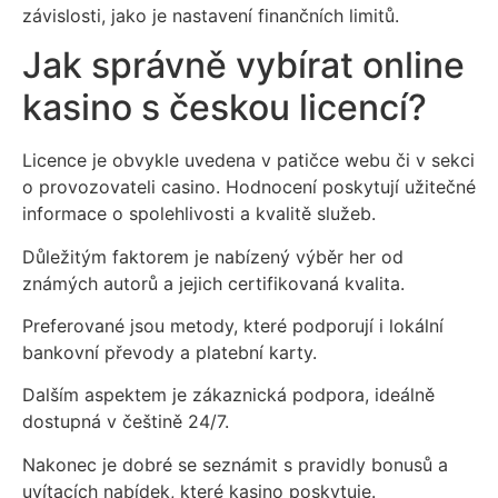
závislosti, jako je nastavení finančních limitů.
Jak správně vybírat online
kasino s českou licencí?
Licence je obvykle uvedena v patičce webu či v sekci
o provozovateli casino. Hodnocení poskytují užitečné
informace o spolehlivosti a kvalitě služeb.
Důležitým faktorem je nabízený výběr her od
známých autorů a jejich certifikovaná kvalita.
Preferované jsou metody, které podporují i lokální
bankovní převody a platební karty.
Dalším aspektem je zákaznická podpora, ideálně
dostupná v češtině 24/7.
Nakonec je dobré se seznámit s pravidly bonusů a
uvítacích nabídek, které kasino poskytuje.