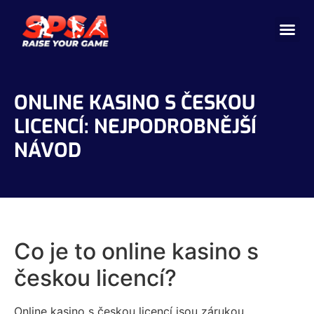
Cricket 
Badminton
Facility 
ONLINE KASINO S ČESKOU
LICENCÍ: NEJPODROBNĚJŠÍ
NÁVOD
Co je to online kasino s
českou licencí?
Online kasino s českou licencí jsou zárukou