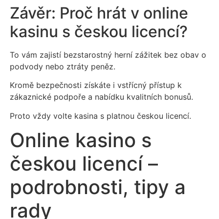
Závěr: Proč hrát v online
kasinu s českou licencí?
To vám zajistí bezstarostný herní zážitek bez obav o
podvody nebo ztráty peněz.
Kromě bezpečnosti získáte i vstřícný přístup k
zákaznické podpoře a nabídku kvalitních bonusů.
Proto vždy volte kasina s platnou českou licencí.
Online kasino s
českou licencí –
podrobnosti, tipy a
rady