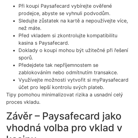
Při koupi Paysafecard vybírejte ověřené
prodejce, abyste se vyhnuli podvodům.
Sledujte zůstatek na kartě a nepoužívejte více,
než máte.
Před vkladem si zkontrolujte kompatibilitu
kasina s Paysafecard.
Doklady o koupi mohou být užitečné při řešení
sporů.
Předejdete tak nepříjemnostem se
zablokováním nebo odmítnutím transakce.
Využívejte možnosti vytvořit si myPaysafecard
účet pro lepší kontrolu svých plateb.
Tipy pomohou minimalizovat rizika a usnadní celý
proces vkladu.
Závěr – Paysafecard jako
vhodná volba pro vklad v