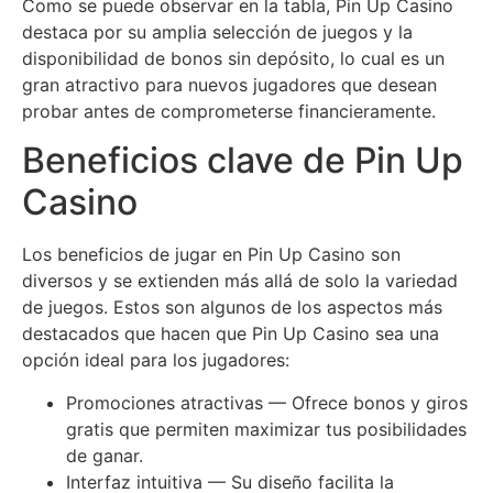
Como se puede observar en la tabla, Pin Up Casino
destaca por su amplia selección de juegos y la
disponibilidad de bonos sin depósito, lo cual es un
gran atractivo para nuevos jugadores que desean
probar antes de comprometerse financieramente.
Beneficios clave de Pin Up
Casino
Los beneficios de jugar en Pin Up Casino son
diversos y se extienden más allá de solo la variedad
de juegos. Estos son algunos de los aspectos más
destacados que hacen que Pin Up Casino sea una
opción ideal para los jugadores:
Promociones atractivas — Ofrece bonos y giros
gratis que permiten maximizar tus posibilidades
de ganar.
Interfaz intuitiva — Su diseño facilita la