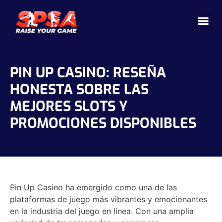
Cricket 
Badminton
Facility 
PIN UP CASINO: RESEÑA
HONESTA SOBRE LAS
MEJORES SLOTS Y
PROMOCIONES DISPONIBLES
Pin Up Casino ha emergido como una de las
plataformas de juego más vibrantes y emocionantes
en la industria del juego en línea. Con una amplia