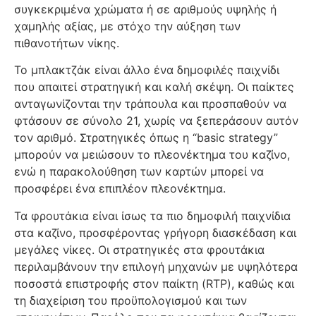
συγκεκριμένα χρώματα ή σε αριθμούς υψηλής ή
χαμηλής αξίας, με στόχο την αύξηση των
πιθανοτήτων νίκης.
Το μπλακτζάκ είναι άλλο ένα δημοφιλές παιχνίδι
που απαιτεί στρατηγική και καλή σκέψη. Οι παίκτες
ανταγωνίζονται την τράπουλα και προσπαθούν να
φτάσουν σε σύνολο 21, χωρίς να ξεπεράσουν αυτόν
τον αριθμό. Στρατηγικές όπως η “basic strategy”
μπορούν να μειώσουν το πλεονέκτημα του καζίνο,
ενώ η παρακολούθηση των καρτών μπορεί να
προσφέρει ένα επιπλέον πλεονέκτημα.
Τα φρουτάκια είναι ίσως τα πιο δημοφιλή παιχνίδια
στα καζίνο, προσφέροντας γρήγορη διασκέδαση και
μεγάλες νίκες. Οι στρατηγικές στα φρουτάκια
περιλαμβάνουν την επιλογή μηχανών με υψηλότερα
ποσοστά επιστροφής στον παίκτη (RTP), καθώς και
τη διαχείριση του προϋπολογισμού και των