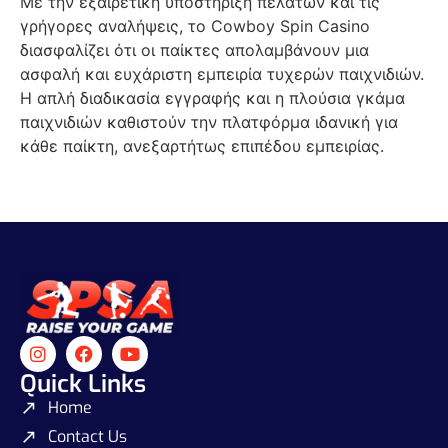
Με την εξαιρετική υποστήριξη πελατών και τις
γρήγορες αναλήψεις, το Cowboy Spin Casino
διασφαλίζει ότι οι παίκτες απολαμβάνουν μια
ασφαλή και ευχάριστη εμπειρία τυχερών παιχνιδιών.
Η απλή διαδικασία εγγραφής και η πλούσια γκάμα
παιχνιδιών καθιστούν την πλατφόρμα ιδανική για
κάθε παίκτη, ανεξαρτήτως επιπέδου εμπειρίας.
Quick Links
Home
Contact Us