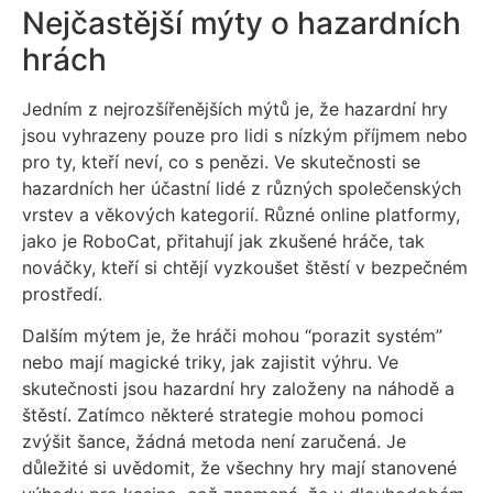
Nejčastější mýty o hazardních
hrách
Jedním z nejrozšířenějších mýtů je, že hazardní hry
jsou vyhrazeny pouze pro lidi s nízkým příjmem nebo
pro ty, kteří neví, co s penězi. Ve skutečnosti se
hazardních her účastní lidé z různých společenských
vrstev a věkových kategorií. Různé online platformy,
jako je RoboCat, přitahují jak zkušené hráče, tak
nováčky, kteří si chtějí vyzkoušet štěstí v bezpečném
prostředí.
Dalším mýtem je, že hráči mohou “porazit systém”
nebo mají magické triky, jak zajistit výhru. Ve
skutečnosti jsou hazardní hry založeny na náhodě a
štěstí. Zatímco některé strategie mohou pomoci
zvýšit šance, žádná metoda není zaručená. Je
důležité si uvědomit, že všechny hry mají stanovené