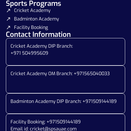
Sports Programs
Cricket Academy
Badminton Academy
Facility Booking
Contact Information
Cricket Academy DIP Branch:
+971 504995609
Cricket Academy OM Branch: +
971565040033
Badminton Academy DIP Branch: +
971509144189
Facility Booking: +971509144189
Email id:
cricket@spsauae.com