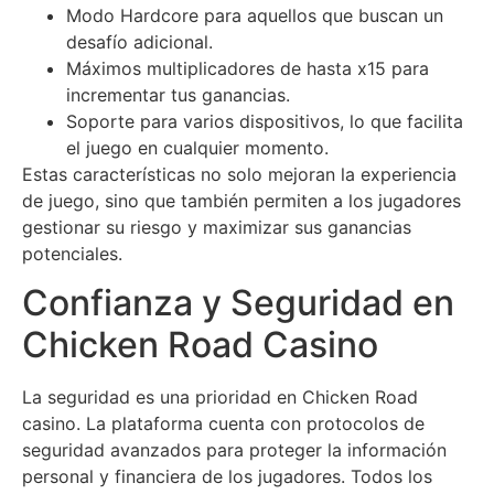
Modo Hardcore para aquellos que buscan un
desafío adicional.
Máximos multiplicadores de hasta x15 para
incrementar tus ganancias.
Soporte para varios dispositivos, lo que facilita
el juego en cualquier momento.
Estas características no solo mejoran la experiencia
de juego, sino que también permiten a los jugadores
gestionar su riesgo y maximizar sus ganancias
potenciales.
Confianza y Seguridad en
Chicken Road Casino
La seguridad es una prioridad en Chicken Road
casino. La plataforma cuenta con protocolos de
seguridad avanzados para proteger la información
personal y financiera de los jugadores. Todos los