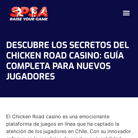
Cricket 
Badminton
Facility 
DESCUBRE LOS SECRETOS DEL
CHICKEN ROAD CASINO: GUÍA
COMPLETA PARA NUEVOS
JUGADORES
El Chicken Road casino es una emocionante
plataforma de juegos en línea que ha captado la
atención de los jugadores en Chile. Con su innovador