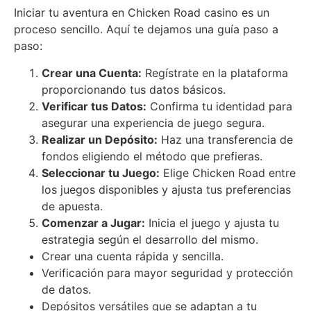
Iniciar tu aventura en Chicken Road casino es un
proceso sencillo. Aquí te dejamos una guía paso a
paso:
Crear una Cuenta:
Regístrate en la plataforma
proporcionando tus datos básicos.
Verificar tus Datos:
Confirma tu identidad para
asegurar una experiencia de juego segura.
Realizar un Depósito:
Haz una transferencia de
fondos eligiendo el método que prefieras.
Seleccionar tu Juego:
Elige Chicken Road entre
los juegos disponibles y ajusta tus preferencias
de apuesta.
Comenzar a Jugar:
Inicia el juego y ajusta tu
estrategia según el desarrollo del mismo.
Crear una cuenta rápida y sencilla.
Verificación para mayor seguridad y protección
de datos.
Depósitos versátiles que se adaptan a tu