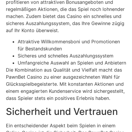
profitieren von attraktiven Bonusangeboten und
regelmäßigen Aktionen, die das Spiel noch lohnender
machen. Zudem bietet das Casino ein schnelles und
sicheres Auszahlungssystem, das Ihre Gewinne zügig
auf Ihr Konto überweist.
Attraktive Willkommensboni und Promotionen
für Bestandskunden
Sicheres und schnelles Auszahlungssystem
Umfangreiche Auswahl an Spielen und Anbietern
Die Kombination aus Qualität und Vielfalt macht das
PawnBet Casino zu einer ausgezeichneten Wahl für
Glücksspielbegeisterte. Mit konstanten Aktionen und
einem engagierten Kundenservice wird sichergestellt,
dass Spieler stets ein positives Erlebnis haben.
Sicherheit und Vertrauen
Ein entscheidender Aspekt beim Spielen in einem