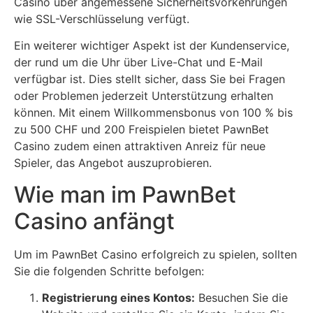
Casino über angemessene Sicherheitsvorkehrungen
wie SSL-Verschlüsselung verfügt.
Ein weiterer wichtiger Aspekt ist der Kundenservice,
der rund um die Uhr über Live-Chat und E-Mail
verfügbar ist. Dies stellt sicher, dass Sie bei Fragen
oder Problemen jederzeit Unterstützung erhalten
können. Mit einem Willkommensbonus von 100 % bis
zu 500 CHF und 200 Freispielen bietet PawnBet
Casino zudem einen attraktiven Anreiz für neue
Spieler, das Angebot auszuprobieren.
Wie man im PawnBet
Casino anfängt
Um im PawnBet Casino erfolgreich zu spielen, sollten
Sie die folgenden Schritte befolgen:
Registrierung eines Kontos:
Besuchen Sie die