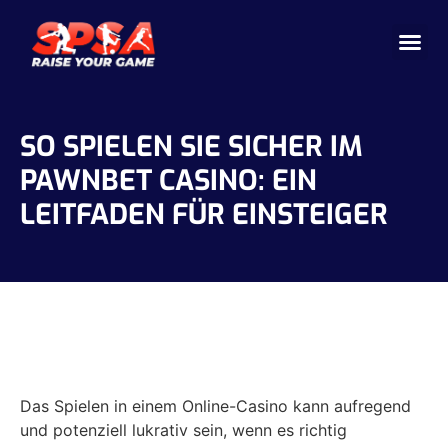
Cricket 
Badminton
Facility 
SO SPIELEN SIE SICHER IM
PAWNBET CASINO: EIN
LEITFADEN FÜR EINSTEIGER
Das Spielen in einem Online-Casino kann aufregend
und potenziell lukrativ sein, wenn es richtig