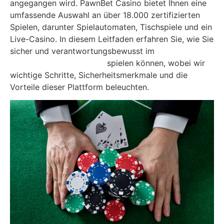
angegangen wird. PawnBet Casino bietet Ihnen eine
umfassende Auswahl an über 18.000 zertifizierten
Spielen, darunter Spielautomaten, Tischspiele und ein
Live-Casino. In diesem Leitfaden erfahren Sie, wie Sie
sicher und verantwortungsbewusst im
https://pawnbet-ch.com/
spielen können, wobei wir
wichtige Schritte, Sicherheitsmerkmale und die
Vorteile dieser Plattform beleuchten.