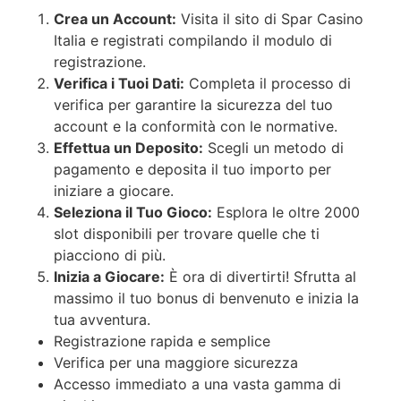
Crea un Account:
Visita il sito di Spar Casino
Italia e registrati compilando il modulo di
registrazione.
Verifica i Tuoi Dati:
Completa il processo di
verifica per garantire la sicurezza del tuo
account e la conformità con le normative.
Effettua un Deposito:
Scegli un metodo di
pagamento e deposita il tuo importo per
iniziare a giocare.
Seleziona il Tuo Gioco:
Esplora le oltre 2000
slot disponibili per trovare quelle che ti
piacciono di più.
Inizia a Giocare:
È ora di divertirti! Sfrutta al
massimo il tuo bonus di benvenuto e inizia la
tua avventura.
Registrazione rapida e semplice
Verifica per una maggiore sicurezza
Accesso immediato a una vasta gamma di