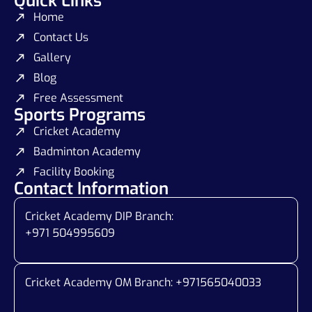
Quick Links
Home
Contact Us
Gallery
Blog
Free Assessment
Sports Programs
Cricket Academy
Badminton Academy
Facility Booking
Contact Information
Cricket Academy DIP Branch:
+971 504995609
Cricket Academy OM Branch: +
971565040033