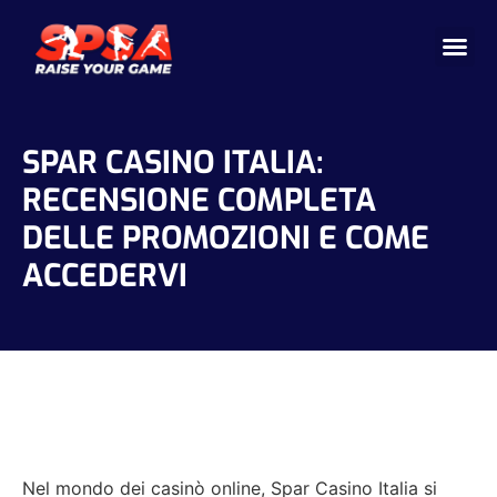
Cricket 
Badminton
Facility 
SPAR CASINO ITALIA:
RECENSIONE COMPLETA
DELLE PROMOZIONI E COME
ACCEDERVI
Nel mondo dei casinò online, Spar Casino Italia si