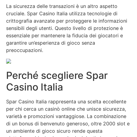
La sicurezza delle transazioni è un altro aspetto
cruciale. Spar Casino Italia utilizza tecnologie di
crittografia avanzate per proteggere le informazioni
sensibili degli utenti. Questo livello di protezione è
essenziale per mantenere la fiducia dei giocatori e
garantire un’esperienza di gioco senza
preoccupazioni.
Perché scegliere Spar
Casino Italia
Spar Casino Italia rappresenta una scelta eccellente
per chi cerca un casinò online che unisce sicurezza,
varietà e promozioni vantaggiose. La combinazione
di un bonus di benvenuto generoso, oltre 2000 slot e
un ambiente di gioco sicuro rende questa