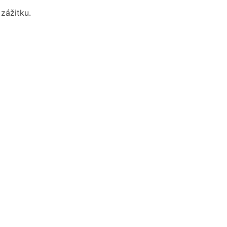
zážitku.