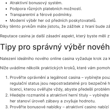
Atraktivní bonusový systém.
Podpora různých platebních možností.
Transparentní a férové podmínky.
Moderní výběr her od předních poskytovatelů.
Díky těmto prvkům máte jistotu, že zážitek z hraní bude z
Reputace casina je další zásadní aspekt, který byste měli 
Tipy pro správný výběr novéh
Nalezení ideálního nového online casina vyžaduje krok za 
Níže uvádíme několik praktických kroků, které vám pomoh
Prověřte oprávnění a legálnost casina – vybírejte pou
regulační status jsou nepostradatelné pro bezpečné hr
licenci, kterou ověřujte vždy, abyste předešli problé
Hledejte rozmanité a atraktivní herní tituly – vybírej
her stanoví úroveň zábavy a zvyšuje hodnotu.
Prověřte bonusové nabídky – atraktivní casino nabízí