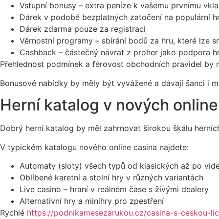
Vstupní bonusy – extra peníze k vašemu prvnímu vkl
Dárek v podobě bezplatných zatočení na populární h
Dárek zdarma pouze za registraci
Věrnostní programy – sbírání bodů za hru, které lze
Cashback – částečný návrat z proher jako podpora h
Přehlednost podmínek a férovost obchodních pravidel by m
Bonusové nabídky by měly být vyvážené a dávají šanci i
Herní katalog v nových online
Dobrý herní katalog by měl zahrnovat širokou škálu herních
V typickém katalogu nového online casina najdete:
Automaty (sloty) všech typů od klasických až po vid
Oblíbené karetní a stolní hry v různých variantách
Live casino – hraní v reálném čase s živými dealery
Alternativní hry a minihry pro zpestření
Rychlé
https://podnikamesezarukou.cz/casina-s-ceskou-lic