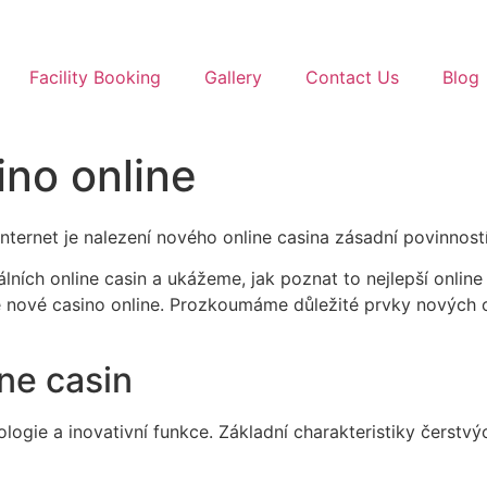
Facility Booking
Gallery
Contact Us
Blog
ino online
ternet je nalezení nového online casina zásadní povinností
ích online casin a ukážeme, jak poznat to nejlepší online
é nové casino online. Prozkoumáme důležité prvky nových 
ine casin
ogie a inovativní funkce. Základní charakteristiky čerstvýc