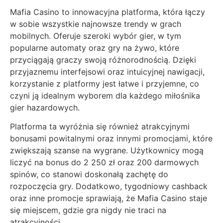
Mafia Casino to innowacyjna platforma, która łączy
w sobie wszystkie najnowsze trendy w grach
mobilnych. Oferuje szeroki wybór gier, w tym
popularne automaty oraz gry na żywo, które
przyciągają graczy swoją różnorodnością. Dzięki
przyjaznemu interfejsowi oraz intuicyjnej nawigacji,
korzystanie z platformy jest łatwe i przyjemne, co
czyni ją idealnym wyborem dla każdego miłośnika
gier hazardowych.
Platforma ta wyróżnia się również atrakcyjnymi
bonusami powitalnymi oraz innymi promocjami, które
zwiększają szanse na wygrane. Użytkownicy mogą
liczyć na bonus do 2 250 zł oraz 200 darmowych
spinów, co stanowi doskonałą zachętę do
rozpoczęcia gry. Dodatkowo, tygodniowy cashback
oraz inne promocje sprawiają, że Mafia Casino staje
się miejscem, gdzie gra nigdy nie traci na
atrakcyjności.