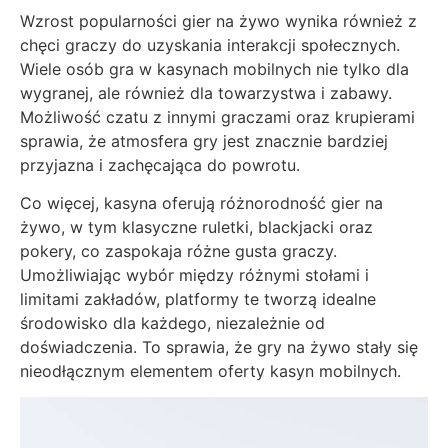
Wzrost popularności gier na żywo wynika również z
chęci graczy do uzyskania interakcji społecznych.
Wiele osób gra w kasynach mobilnych nie tylko dla
wygranej, ale również dla towarzystwa i zabawy.
Możliwość czatu z innymi graczami oraz krupierami
sprawia, że atmosfera gry jest znacznie bardziej
przyjazna i zachęcająca do powrotu.
Co więcej, kasyna oferują różnorodność gier na
żywo, w tym klasyczne ruletki, blackjacki oraz
pokery, co zaspokaja różne gusta graczy.
Umożliwiając wybór między różnymi stołami i
limitami zakładów, platformy te tworzą idealne
środowisko dla każdego, niezależnie od
doświadczenia. To sprawia, że gry na żywo stały się
nieodłącznym elementem oferty kasyn mobilnych.