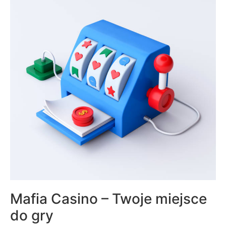
Mafia Casino – Twoje miejsce
do gry