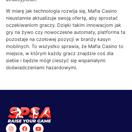
W miarę jak technologia rozwija się, Mafia Casino
nieustannie aktualizuje swoją ofertę, aby sprostać
oczekiwaniom graczy. Dzięki takim innowacjom jak
gry na żywo czy nowoczesne automaty, platforma ta
pozostaje na czołowej pozycji w branży kasyn
mobilnych. To wszystko sprawia, że Mafia Casino to
miejsce, w którym każdy gracz znajdzie coś dla
siebie i będzie mógł cieszyć się wspaniałymi
doświadczeniami hazardowymi.