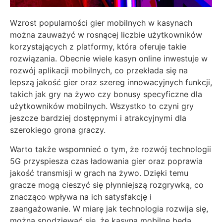
Wzrost popularności gier mobilnych w kasynach
można zauważyć w rosnącej liczbie użytkowników
korzystających z platformy, która oferuje takie
rozwiązania. Obecnie wiele kasyn online inwestuje w
rozwój aplikacji mobilnych, co przekłada się na
lepszą jakość gier oraz szereg innowacyjnych funkcji,
takich jak gry na żywo czy bonusy specyficzne dla
użytkowników mobilnych. Wszystko to czyni gry
jeszcze bardziej dostępnymi i atrakcyjnymi dla
szerokiego grona graczy.
Warto także wspomnieć o tym, że rozwój technologii
5G przyspiesza czas ładowania gier oraz poprawia
jakość transmisji w grach na żywo. Dzięki temu
gracze mogą cieszyć się płynniejszą rozgrywką, co
znacząco wpływa na ich satysfakcję i
zaangażowanie. W miarę jak technologia rozwija się,
można spodziewać się, że kasyna mobilne będą