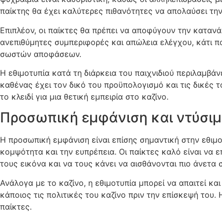
παίκτης θα έχει καλύτερες πιθανότητες να απολαύσει την
Επιπλέον, οι παίκτες θα πρέπει να αποφύγουν την καταν
ανεπιθύμητες συμπεριφορές και απώλεια ελέγχου, κάτι πο
σωστών αποφάσεων.
Η εθιμοτυπία κατά τη διάρκεια του παιχνιδιού περιλαμβ
καθένας έχει τον δικό του προϋπολογισμό και τις δικές τ
το κλειδί για μια θετική εμπειρία στο καζίνο.
Προσωπική εμφάνιση και ντύσιμ
Η προσωπική εμφάνιση είναι επίσης σημαντική στην εθιμ
κομψότητα και την ευπρέπεια. Οι παίκτες καλό είναι να 
τους εικόνα και να τους κάνει να αισθάνονται πιο άνετα 
Ανάλογα με το καζίνο, η εθιμοτυπία μπορεί να απαιτεί κα
κάποιος τις πολιτικές του καζίνο πριν την επίσκεψή του
παίκτες.