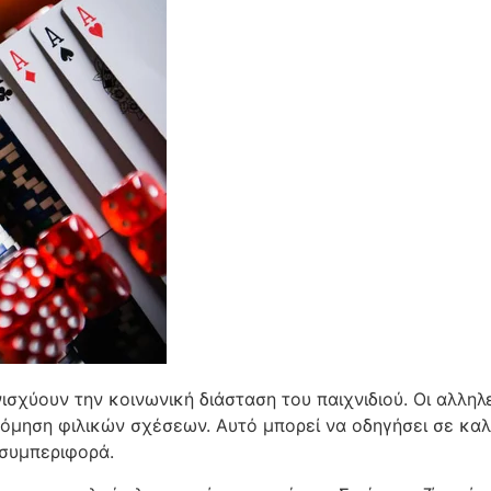
νισχύουν την κοινωνική διάσταση του παιχνιδιού. Οι αλλη
δόμηση φιλικών σχέσεων. Αυτό μπορεί να οδηγήσει σε καλ
 συμπεριφορά.