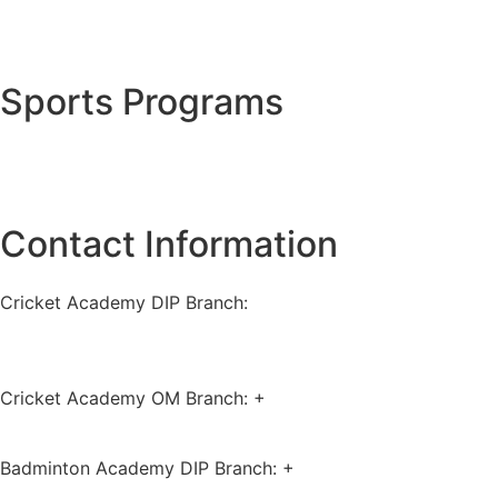
Blog
Free Assessment
Sports Programs
Cricket Academy
Badminton Academy
Facility Booking
Contact Information
Cricket Academy DIP Branch:
+971 504995609
Cricket Academy OM Branch: +
971565040033
Badminton Academy DIP Branch: +
971509144189