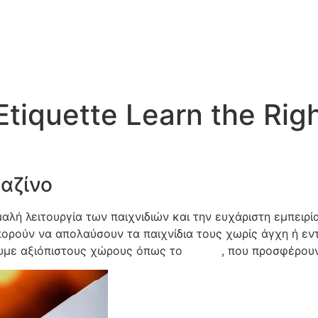
Facility Booking
Gallery
Contact Us
Blog
tiquette Learn the Rig
καζίνο
 ομαλή λειτουργία των παιχνιδιών και την ευχάριστη εμπε
ορούν να απολαύσουν τα παιχνίδια τους χωρίς άγχη ή εντάσ
ουμε αξιόπιστους χώρους όπως το
spinfin
, που προσφέρουν