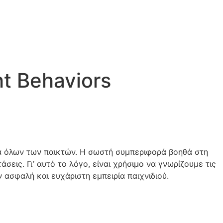
Home (2)
ht Behaviors
ιρία όλων των παικτών. Η σωστή συμπεριφορά βοηθά στη
εις. Γι’ αυτό το λόγο, είναι χρήσιμο να γνωρίζουμε τις
 ασφαλή και ευχάριστη εμπειρία παιχνιδιού.