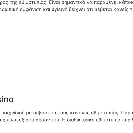
ος της εθιμοτυπίας. Είναι σημαντικό να παραμένει κάποι
ωπική εμφάνιση και υγιεινή δείχνει ότι σέβεται κανείς τ
sino
ία παιχνιδιού με σεβασμό στους κανόνες εθιμοτυπίας. Παρ
ες είναι εξίσου σημαντικά. Η διαδικτυακή εθιμοτυπία περ