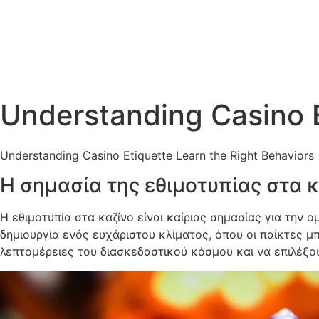
Home
Cricket Coaching
Badminton Coaching
Understanding Casino E
Understanding Casino Etiquette Learn the Right Behaviors
Η σημασία της εθιμοτυπίας στα 
Η εθιμοτυπία στα καζίνο είναι καίριας σημασίας για την
δημιουργία ενός ευχάριστου κλίματος, όπου οι παίκτες μπ
λεπτομέρειες του διασκεδαστικού κόσμου και να επιλέξ