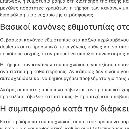
Επιπλέον, η εθιμοτυπία βοηθά στη διατήρηση της τάξης κ
μεγάλες ποσότητες χρημάτων, η τήρηση των κανόνων μπορε
διασφάλιση μιας ευχάριστης ατμόσφαιρας.
Βασικοί κανόνες εθιμοτυπίας στ
Οι βασικοί κανόνες εθιμοτυπίας στα καζίνο περιλαμβάνου
dealers και το προσωπικό με ευγένεια, καθώς και να απο
περιόδους αιχμής, όταν μπορεί να υπάρξει συνωστισμός σ
Η τήρηση των κανόνων του παιχνιδιού είναι εξίσου σημα
αναστάτωση ή καθυστερήσεις. Αν κάποιος δεν είναι σίγου
αυτοσχεδιάσει και να δημιουργήσει προβλήματα για τους 
Ακόμα, οι παίκτες πρέπει να σέβονται τον προσωπικό χώρ
προκαλέσει άβολες καταστάσεις. Η προσοχή και ο σεβασμός
Η συμπεριφορά κατά την διάρκει
Κατά τη διάρκεια του παιχνιδιού, οι παίκτες πρέπει να 
ψυχραιμία είναι καθοριστική, καθώς οι αλληλεπιδράσεις 