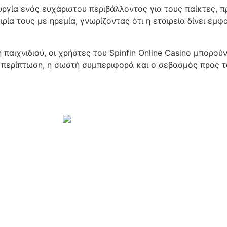
υργία ενός ευχάριστου περιβάλλοντος για τους παίκτες, 
ία τους με ηρεμία, γνωρίζοντας ότι η εταιρεία δίνει έμφ
παιχνιδιού, οι χρήστες του Spinfin Online Casino μπορού
θε περίπτωση, η σωστή συμπεριφορά και ο σεβασμός προς 