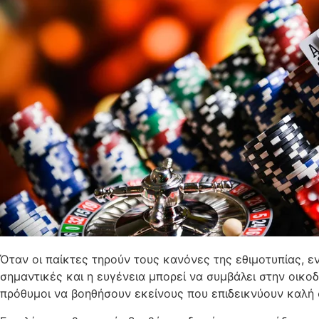
Όταν οι παίκτες τηρούν τους κανόνες της εθιμοτυπίας, ε
σημαντικές και η ευγένεια μπορεί να συμβάλει στην οικο
πρόθυμοι να βοηθήσουν εκείνους που επιδεικνύουν καλή