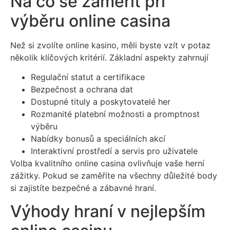
Na co se zaměřit při
výběru online casina
Než si zvolíte online kasino, měli byste vzít v potaz
několik klíčových kritérií. Základní aspekty zahrnují
Regulační statut a certifikace
Bezpečnost a ochrana dat
Dostupné tituly a poskytovatelé her
Rozmanité platební možnosti a promptnost
výběru
Nabídky bonusů a speciálních akcí
Interaktivní prostředí a servis pro uživatele
Volba kvalitního online casina ovlivňuje vaše herní
zážitky. Pokud se zaměříte na všechny důležité body
si zajistíte bezpečné a zábavné hraní.
Výhody hraní v nejlepším