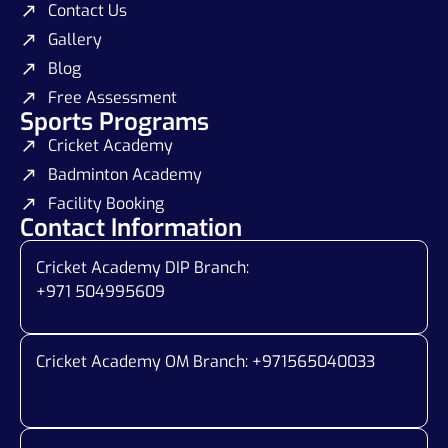
Contact Us
Gallery
Blog
Free Assessment
Sports Programs
Cricket Academy
Badminton Academy
Facility Booking
Contact Information
Cricket Academy DIP Branch:
+971 504995609
Cricket Academy OM Branch: +
971565040033