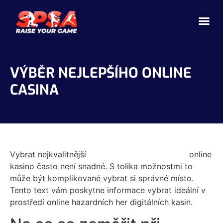
Cricket 
Badminton
Facility 
VÝBĚR NEJLEPŠÍHO ONLINE
CASINA
Vybrat nejkvalitnější
mezinárodní online casino
online
kasino často není snadné. S tolika možnostmi to
může být komplikované vybrat si správné místo.
Tento text vám poskytne informace vybrat ideální v
prostředí online hazardních her digitálních kasin.