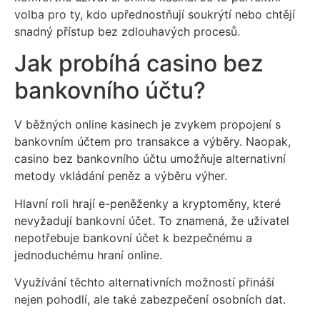
volba pro ty, kdo upřednostňují soukrýtí nebo chtějí
snadný přístup bez zdlouhavých procesů.
Jak probíhá casino bez
bankovního účtu?
V běžných online kasinech je zvykem propojení s
bankovním účtem pro transakce a výběry. Naopak,
casino bez bankovního účtu umožňuje alternativní
metody vkládání peněz a výběru výher.
Hlavní roli hrají e-peněženky a kryptoměny, které
nevyžadují bankovní účet. To znamená, že uživatel
nepotřebuje bankovní účet k bezpečnému a
jednoduchému hraní online.
Využívání těchto alternativních možností přináší
nejen pohodlí, ale také zabezpečení osobních dat.