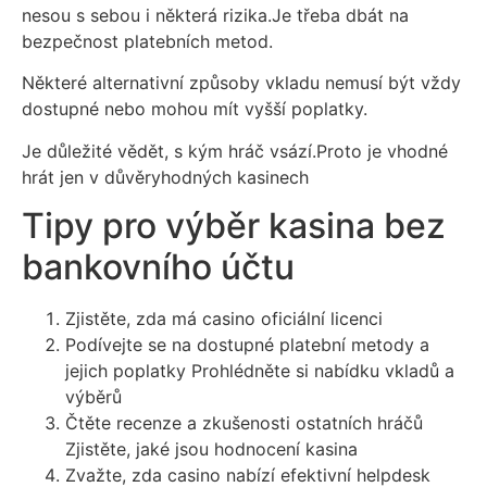
nesou s sebou i některá rizika.Je třeba dbát na
bezpečnost platebních metod.
Některé alternativní způsoby vkladu nemusí být vždy
dostupné nebo mohou mít vyšší poplatky.
Je důležité vědět, s kým hráč vsází.Proto je vhodné
hrát jen v důvěryhodných kasinech
Tipy pro výběr kasina bez
bankovního účtu
Zjistěte, zda má casino oficiální licenci
Podívejte se na dostupné platební metody a
jejich poplatky Prohlédněte si nabídku vkladů a
výběrů
Čtěte recenze a zkušenosti ostatních hráčů
Zjistěte, jaké jsou hodnocení kasina
Zvažte, zda casino nabízí efektivní helpdesk