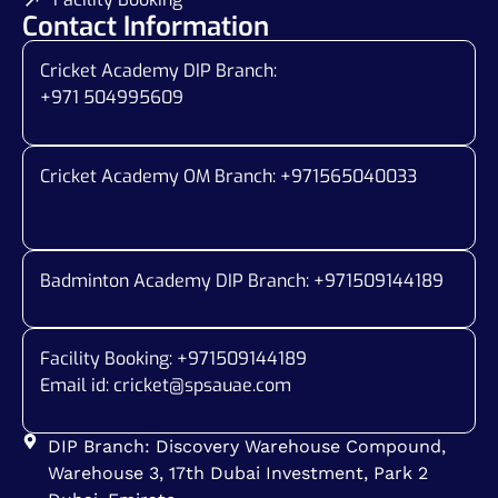
Contact Information
Cricket Academy DIP Branch:
+971 504995609
Cricket Academy OM Branch: +
971565040033
Badminton Academy DIP Branch: +
971509144189
Facility Booking: +971509144189
Email id:
cricket@spsauae.com
DIP Branch: Discovery Warehouse Compound,
Warehouse 3, 17th Dubai Investment, Park 2