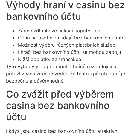
Výhody hraní v casinu bez
bankovního účtu
Žádné zdlouhavé čekání napotvrzení
Ochrana osobních údajů bez bankovních kontrol
Možnost výběru různých platebních služeb
I hráči bez bankovního účtu se mohou zapojit
Nižší poplatky za transakce
Tyto výhody jsou pro mnoho hráčů rozhodující a
přitažlivéJe užitečné vědět, že tento způsob hraní je
bezpečné a důvěryhodné.
Co zvážit před výběrem
casina bez bankovního
účtu
I když jsou casino bez bankovního účtu atraktivní,