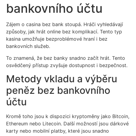
bankovního účtu
Zájem o casina bez bank stoupá. Hráči vyhledávají
způsoby, jak hrát online bez komplikací. Tento typ
kasina umožňuje bezproblémové hraní i bez
bankovních služeb.
To znamená, že bez banky snadno začít hrát. Tento
osvědčený přístup zvyšuje dostupnost i bezpečnost.
Metody vkladu a výběru
peněz bez bankovního
účtu
Kromě toho jsou k dispozici kryptoměny jako Bitcoin,
Ethereum nebo Litecoin. Další možností jsou dárkové
karty nebo mobilní platby, které jsou snadno